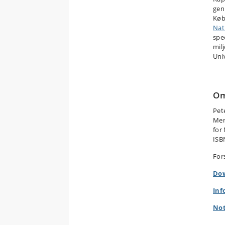
gen
Køb
Nat
spe
mil
Univ
Om
Pet
Mer
for
ISB
For
Dow
Inf
Not