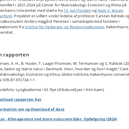
nemført i 2021-2024 på Center for Makroøkologi, Evolution og Klima på
enhavns Universitet med støtte fra
15. Juni Fonden
og
Aage V. Jensen
urfond
. Projektet er udført under ledelse af professor Carsten Rahbek o
cialkonsulent Anders Højgård Petersen i samarbejde med forskere i
jøøkonomi fra
Institut for Fødevare- og Ressourceøkonomi
, Københavns
ersitet.
 rapporten
ersen, A. H., B. Hasler, T. Laage-Thomsen, M. Termansen og C. Rahbek (20
e, bedre og større natur i Danmark. Hvor, hvordan og hvor meget? Cent
 Makroøkologi, Evolution og Klima, Globe Institute, Københavns Universi
N 978-87-972724-1-1
sidefoto: Lyngbakkerne i Gl. Rye (©NatureEyes / Kim Aaen)
nload rapporten her
ormation om og download af data
at - Klimagevinst ved store naturområder. Opfølgning (2024)