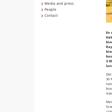
Media and press
People
Contact
En 
Køb
bio
Rap
bio
bas
3.0
lan
Det 
30 
natu
bio
stø
Men
Sva
stø