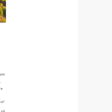
r om
f
re
vi?
t på