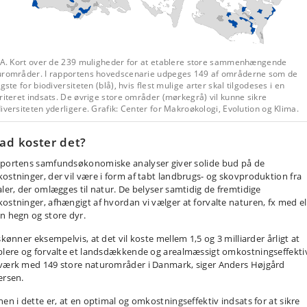
. A. Kort over de 239 muligheder for at etablere store sammenhængende
urområder. I rapportens hovedscenarie udpeges 149 af områderne som de
igste for biodiversiteten (blå), hvis flest mulige arter skal tilgodeses i en
riteret indsats. De øvrige store områder (mørkegrå) vil kunne sikre
iversiteten yderligere. Grafik: Center for Makroøkologi, Evolution og Klima.
ad koster det?
portens samfundsøkonomiske analyser giver solide bud på de
ostninger, der vil være i form af tabt landbrugs- og skovproduktion fra
aler, der omlægges til natur. De belyser samtidig de fremtidige
ostninger, afhængigt af hvordan vi vælger at forvalte naturen, fx med el
n hegn og store dyr.
skønner eksempelvis, at det vil koste mellem 1,5 og 3 milliarder årligt at
blere og forvalte et landsdækkende og arealmæssigt omkostningseffekti
værk med 149 store naturområder i Danmark, siger Anders Højgård
ersen.
nen i dette er, at en optimal og omkostningseffektiv indsats for at sikre