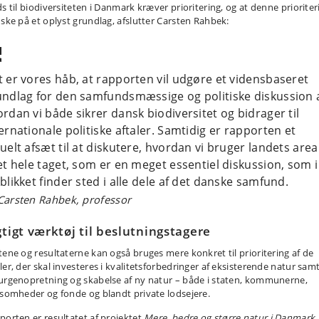
ds til biodiversiteten i Danmark kræver prioritering, og at denne prioriter
 ske på et oplyst grundlag, afslutter Carsten Rahbek:
 er vores håb, at rapporten vil udgøre et vidensbaseret
undlag for den samfundsmæssige og politiske diskussion a
rdan vi både sikrer dansk biodiversitet og bidrager til
ernationale politiske aftaler. Samtidig er rapporten et
uelt afsæt til at diskutere, hvordan vi bruger landets area
et hele taget, som er en meget essentiel diskussion, som i
blikket finder sted i alle dele af det danske samfund.
Carsten Rahbek, professor
gtigt værktøj til beslutningstagere
tene og resultaterne kan også bruges mere konkret til prioritering af de
ler, der skal investeres i kvalitetsforbedringer af eksisterende natur sam
urgenopretning og skabelse af ny natur – både i staten, kommunerne,
ksomheder og fonde og blandt private lodsejere.
porten er resultatet af projektet
Mere, bedre og større natur i Danmark
,