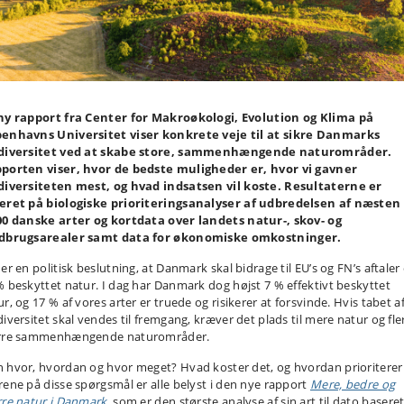
ny rapport fra Center for Makroøkologi, Evolution og Klima på
enhavns Universitet viser konkrete veje til at sikre Danmarks
diversitet ved at skabe store, sammenhængende naturområder.
porten viser, hvor de bedste muligheder er, hvor vi gavner
diversiteten mest, og hvad indsatsen vil koste. Resultaterne er
eret på biologiske prioriteringsanalyser af udbredelsen af næsten
00 danske arter og kortdata over landets natur-, skov- og
dbrugsarealer samt data for økonomiske omkostninger.
er en politisk beslutning, at Danmark skal bidrage til EU’s og FN’s aftale
% beskyttet natur. I dag har Danmark dog højst 7 % effektivt beskyttet
r, og 17 % af vores arter er truede og risikerer at forsvinde. Hvis tabet a
diversitet skal vendes til fremgang, kræver det plads til mere natur og fle
rre sammenhængende naturområder.
 hvor, hvordan og hvor meget? Hvad koster det, og hvordan prioriterer 
rene på disse spørgsmål er alle belyst i den nye rapport
Mere, bedre og
rre natur i Danmark
, som er den største analyse af sin art til dato basere