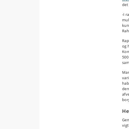
det
-I 
mul
kun
Rahb
Rap
og 
Kon
500
sam
Man
var
hab
der
afv
borg
He
Gen
vigt