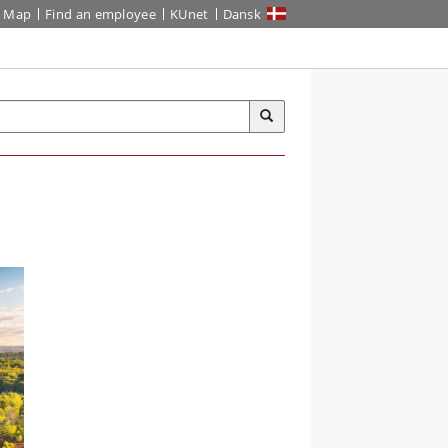
Map
Find an employee
KUnet
Dansk