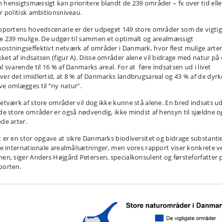
 hensigtsmæssigt kan prioritere blandt de 239 områder – fx over tid elle
er politisk ambitionsniveau.
apportens hovedscenarie er der udpeget 149 store områder som de vigtig
de 239 mulige. De udgør til sammen et optimalt og arealmæssigt
ostningseffektivt netværk af områder i Danmark, hvor flest mulige arter
ket af indsatsen (figur A). Disse områder alene vil bidrage med natur på 
l svarende til 16 % af Danmarks areal. For at føre indsatsen ud i livet
ver det imidlertid, at 8 % af Danmarks landbrugsareal og 43 % af de dyr
ve omlægges til ”ny natur”.
netværk af store områder vil dog ikke kunne stå alene. En bred indsats u
 de store områder er også nødvendig, ikke mindst af hensyn til sjældne o
ede arter.
t er en stor opgave at sikre Danmarks biodiversitet og bidrage substantie
 de internationale arealmålsætninger, men vores rapport viser konkrete v
hen, siger Anders Højgård Petersen, specialkonsulent og førsteforfatter 
porten.