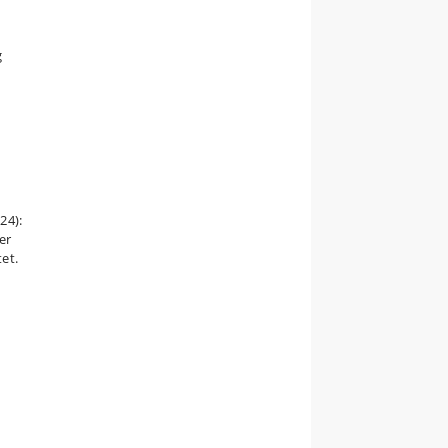
g
24):
er
tet.