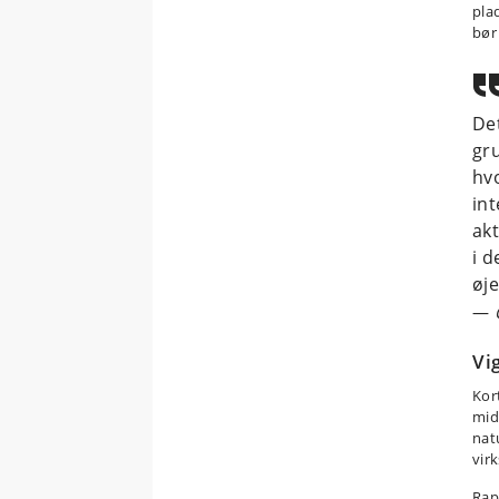
pla
bør
Det
gr
hvo
int
akt
i d
øje
Vi
Kor
mid
nat
vir
Rap