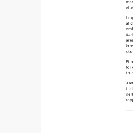
man
eft
I r
af 
omk
dæk
area
kræ
sko
Et 
for
tru
-De
til
der
rap