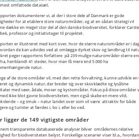
 mest omfattede datasæt.
rapporten dokumenterer vi, at der i store dele af Danmark er gode
igheder for at etablere store naturområder, og at en sådan strategi vil
ne dække en meget stor del af den danske biodiversitet, forklarer Carst
ek, professor og initiativtager til projektet.
porten er illustreret med kort over, hvor de større naturområder er i dag
hvordan de kan udvides ved at omlægge dyrket skov og landbrug til natu
kret peger rapportens forfattere på 239 mulige naturområder større en
 ha, heriblandt 41 steder, hvor man få mere end 5.000 ha
menhængende natur.
ge af de store områder vil, med den rette forvaltning, kunne udvikle en v
ieret og dynamisk natur, der breder sig over skovklædte og lysåbne
itater med søer, ådale, moser og kystområder. Fokus på disse områder v
med ikke blot gavne biodiversiteten, men også skabe en mere vild,
ekslende – og smuk – natur landet over som vil være attraktiv for både
ere og turister at færdes i, bo i, eller bo ved.
r ligger de 149 vigtigste områder
nem transparente databaserede analyser bliver områdernes relative
ighed for biodiversiteten belyst. Forskellige scenarier viser bl.a., hvordan