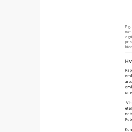
Fig
nat
vigt
prio
biod
Hv
Rap
omk
are
omk
ude
-Vi 
eta
net
Pet
Ker