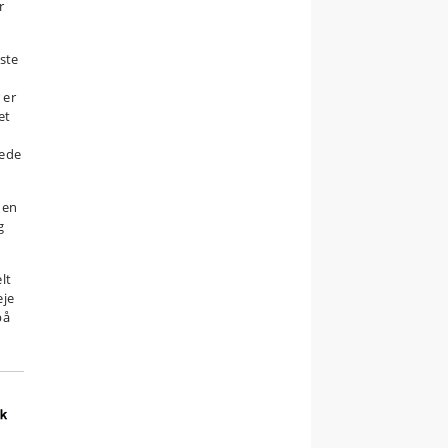
r
ste
 er
et
kede
den
g
lt
eje
på